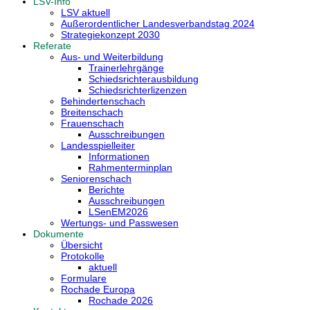
LSV-Info
LSV aktuell
Außerordentlicher Landesverbandstag 2024
Strategiekonzept 2030
Referate
Aus- und Weiterbildung
Trainerlehrgänge
Schiedsrichterausbildung
Schiedsrichterlizenzen
Behindertenschach
Breitenschach
Frauenschach
Ausschreibungen
Landesspielleiter
Informationen
Rahmenterminplan
Seniorenschach
Berichte
Ausschreibungen
LSenEM2026
Wertungs- und Passwesen
Dokumente
Übersicht
Protokolle
aktuell
Formulare
Rochade Europa
Rochade 2026