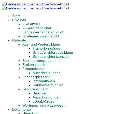
Start
LSV-Info
LSV aktuell
Außerordentlicher
Landesverbandstag 2024
Strategiekonzept 2030
Referate
Aus- und Weiterbildung
Trainerlehrgänge
Schiedsrichterausbildung
Schiedsrichterlizenzen
Behindertenschach
Breitenschach
Frauenschach
Ausschreibungen
Landesspielleiter
Informationen
Rahmenterminplan
Seniorenschach
Berichte
Ausschreibungen
LSenEM2026
Wertungs- und Passwesen
Dokumente
Übersicht