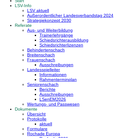
Start
LSV-Info
LSV aktuell
Außerordentlicher Landesverbandstag 2024
Strategiekonzept 2030
Referate
Aus- und Weiterbildung
Trainerlehrgänge
Schiedsrichterausbildung
Schiedsrichterlizenzen
Behindertenschach
Breitenschach
Frauenschach
Ausschreibungen
Landesspielleiter
Informationen
Rahmenterminplan
Seniorenschach
Berichte
Ausschreibungen
LSenEM2026
Wertungs- und Passwesen
Dokumente
Übersicht
Protokolle
aktuell
Formulare
Rochade Europa