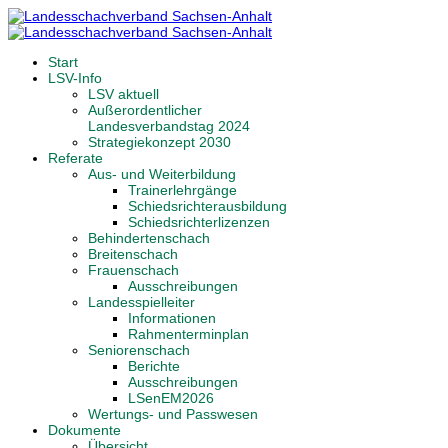
Start
LSV-Info
LSV aktuell
Außerordentlicher
Landesverbandstag 2024
Strategiekonzept 2030
Referate
Aus- und Weiterbildung
Trainerlehrgänge
Schiedsrichterausbildung
Schiedsrichterlizenzen
Behindertenschach
Breitenschach
Frauenschach
Ausschreibungen
Landesspielleiter
Informationen
Rahmenterminplan
Seniorenschach
Berichte
Ausschreibungen
LSenEM2026
Wertungs- und Passwesen
Dokumente
Übersicht