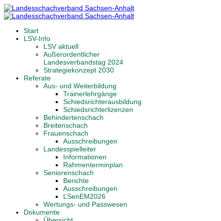
Start
LSV-Info
LSV aktuell
Außerordentlicher
Landesverbandstag 2024
Strategiekonzept 2030
Referate
Aus- und Weiterbildung
Trainerlehrgänge
Schiedsrichterausbildung
Schiedsrichterlizenzen
Behindertenschach
Breitenschach
Frauenschach
Ausschreibungen
Landesspielleiter
Informationen
Rahmenterminplan
Seniorenschach
Berichte
Ausschreibungen
LSenEM2026
Wertungs- und Passwesen
Dokumente
Übersicht