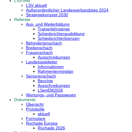
LSV-Info
LSV aktuell
Außerordentlicher Landesverbandstag 2024
Strategiekonzept 2030
Referate
Aus- und Weiterbildung
Trainerlehrgänge
Schiedsrichterausbildung
Schiedsrichterlizenzen
Behindertenschach
Breitenschach
Frauenschach
Ausschreibungen
Landesspielleiter
Informationen
Rahmenterminplan
Seniorenschach
Berichte
Ausschreibungen
LSenEM2026
Wertungs- und Passwesen
Dokumente
Übersicht
Protokolle
aktuell
Formulare
Rochade Europa
Rochade 2026