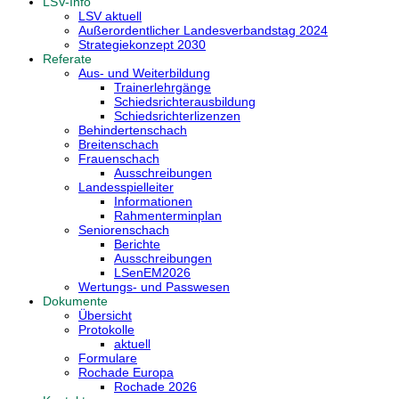
LSV-Info
LSV aktuell
Außerordentlicher Landesverbandstag 2024
Strategiekonzept 2030
Referate
Aus- und Weiterbildung
Trainerlehrgänge
Schiedsrichterausbildung
Schiedsrichterlizenzen
Behindertenschach
Breitenschach
Frauenschach
Ausschreibungen
Landesspielleiter
Informationen
Rahmenterminplan
Seniorenschach
Berichte
Ausschreibungen
LSenEM2026
Wertungs- und Passwesen
Dokumente
Übersicht
Protokolle
aktuell
Formulare
Rochade Europa
Rochade 2026