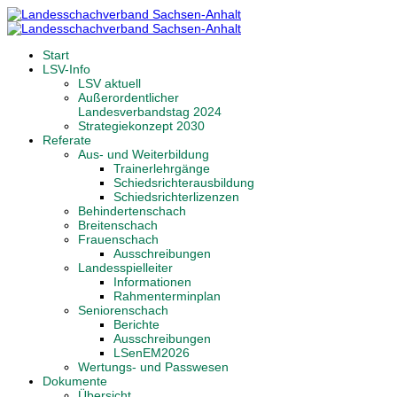
Start
LSV-Info
LSV aktuell
Außerordentlicher
Landesverbandstag 2024
Strategiekonzept 2030
Referate
Aus- und Weiterbildung
Trainerlehrgänge
Schiedsrichterausbildung
Schiedsrichterlizenzen
Behindertenschach
Breitenschach
Frauenschach
Ausschreibungen
Landesspielleiter
Informationen
Rahmenterminplan
Seniorenschach
Berichte
Ausschreibungen
LSenEM2026
Wertungs- und Passwesen
Dokumente
Übersicht