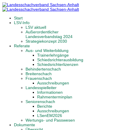
Start
LSV-Info
LSV aktuell
Außerordentlicher
Landesverbandstag 2024
Strategiekonzept 2030
Referate
Aus- und Weiterbildung
Trainerlehrgänge
Schiedsrichterausbildung
Schiedsrichterlizenzen
Behindertenschach
Breitenschach
Frauenschach
Ausschreibungen
Landesspielleiter
Informationen
Rahmenterminplan
Seniorenschach
Berichte
Ausschreibungen
LSenEM2026
Wertungs- und Passwesen
Dokumente
Übersicht