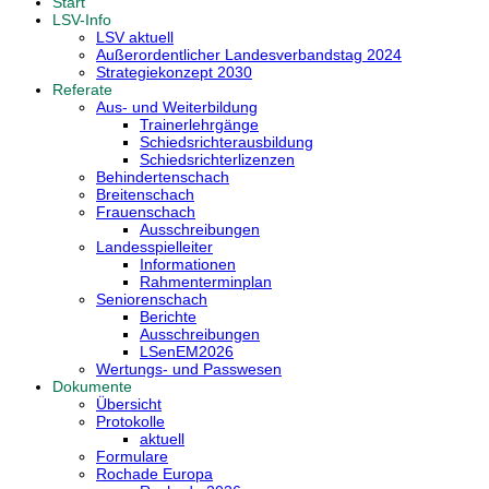
Start
LSV-Info
LSV aktuell
Außerordentlicher Landesverbandstag 2024
Strategiekonzept 2030
Referate
Aus- und Weiterbildung
Trainerlehrgänge
Schiedsrichterausbildung
Schiedsrichterlizenzen
Behindertenschach
Breitenschach
Frauenschach
Ausschreibungen
Landesspielleiter
Informationen
Rahmenterminplan
Seniorenschach
Berichte
Ausschreibungen
LSenEM2026
Wertungs- und Passwesen
Dokumente
Übersicht
Protokolle
aktuell
Formulare
Rochade Europa