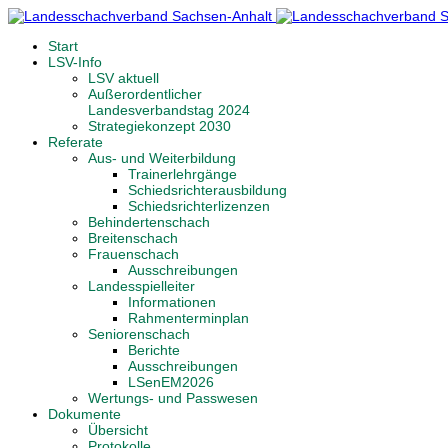
Start
LSV-Info
LSV aktuell
Außerordentlicher
Landesverbandstag 2024
Strategiekonzept 2030
Referate
Aus- und Weiterbildung
Trainerlehrgänge
Schiedsrichterausbildung
Schiedsrichterlizenzen
Behindertenschach
Breitenschach
Frauenschach
Ausschreibungen
Landesspielleiter
Informationen
Rahmenterminplan
Seniorenschach
Berichte
Ausschreibungen
LSenEM2026
Wertungs- und Passwesen
Dokumente
Übersicht
Protokolle