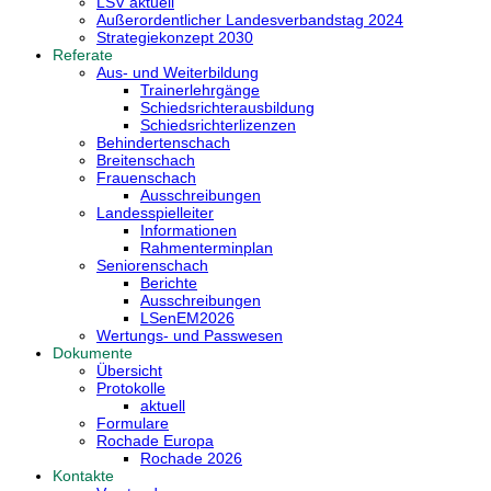
LSV aktuell
Außerordentlicher Landesverbandstag 2024
Strategiekonzept 2030
Referate
Aus- und Weiterbildung
Trainerlehrgänge
Schiedsrichterausbildung
Schiedsrichterlizenzen
Behindertenschach
Breitenschach
Frauenschach
Ausschreibungen
Landesspielleiter
Informationen
Rahmenterminplan
Seniorenschach
Berichte
Ausschreibungen
LSenEM2026
Wertungs- und Passwesen
Dokumente
Übersicht
Protokolle
aktuell
Formulare
Rochade Europa
Rochade 2026
Kontakte