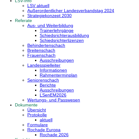
LSV-Info
LSV aktuell
Außerordentlicher Landesverbandstag 2024
Strategiekonzept 2030
Referate
Aus- und Weiterbildung
Trainerlehrgänge
Schiedsrichterausbildung
Schiedsrichterlizenzen
Behindertenschach
Breitenschach
Frauenschach
Ausschreibungen
Landesspielleiter
Informationen
Rahmenterminplan
Seniorenschach
Berichte
Ausschreibungen
LSenEM2026
Wertungs- und Passwesen
Dokumente
Übersicht
Protokolle
aktuell
Formulare
Rochade Europa
Rochade 2026