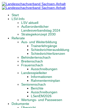
Start
LSV-Info
LSV aktuell
Außerordentlicher
Landesverbandstag 2024
Strategiekonzept 2030
Referate
Aus- und Weiterbildung
Trainerlehrgänge
Schiedsrichterausbildung
Schiedsrichterlizenzen
Behindertenschach
Breitenschach
Frauenschach
Ausschreibungen
Landesspielleiter
Informationen
Rahmenterminplan
Seniorenschach
Berichte
Ausschreibungen
LSenEM2026
Wertungs- und Passwesen
Dokumente
Übersicht