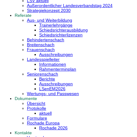
LSV aktuell
Außerordentlicher Landesverbandstag 2024
Strategiekonzept 2030
Referate
Aus- und Weiterbildung
Trainerlehrgänge
Schiedsrichterausbildung
Schiedsrichterlizenzen
Behindertenschach
Breitenschach
Frauenschach
Ausschreibungen
Landesspielleiter
Informationen
Rahmenterminplan
Seniorenschach
Berichte
Ausschreibungen
LSenEM2026
Wertungs- und Passwesen
Dokumente
Übersicht
Protokolle
aktuell
Formulare
Rochade Europa
Rochade 2026
Kontakte