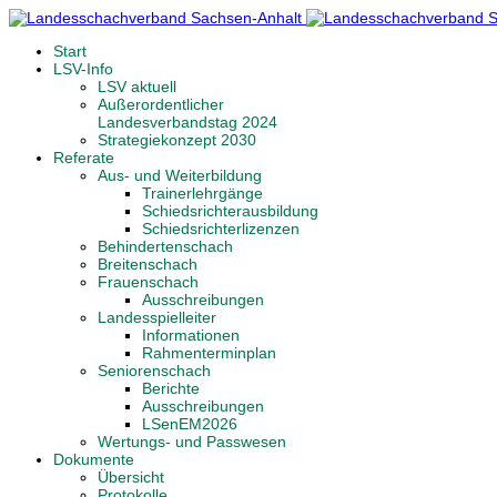
Start
LSV-Info
LSV aktuell
Außerordentlicher
Landesverbandstag 2024
Strategiekonzept 2030
Referate
Aus- und Weiterbildung
Trainerlehrgänge
Schiedsrichterausbildung
Schiedsrichterlizenzen
Behindertenschach
Breitenschach
Frauenschach
Ausschreibungen
Landesspielleiter
Informationen
Rahmenterminplan
Seniorenschach
Berichte
Ausschreibungen
LSenEM2026
Wertungs- und Passwesen
Dokumente
Übersicht
Protokolle