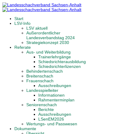
Start
LSV-Info
LSV aktuell
Außerordentlicher
Landesverbandstag 2024
Strategiekonzept 2030
Referate
Aus- und Weiterbildung
Trainerlehrgänge
Schiedsrichterausbildung
Schiedsrichterlizenzen
Behindertenschach
Breitenschach
Frauenschach
Ausschreibungen
Landesspielleiter
Informationen
Rahmenterminplan
Seniorenschach
Berichte
Ausschreibungen
LSenEM2026
Wertungs- und Passwesen
Dokumente
Übersicht