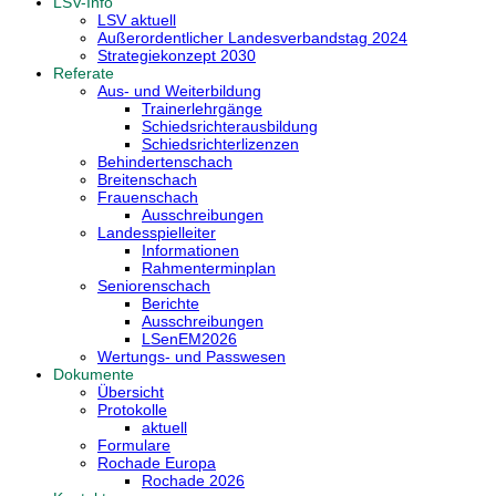
LSV-Info
LSV aktuell
Außerordentlicher Landesverbandstag 2024
Strategiekonzept 2030
Referate
Aus- und Weiterbildung
Trainerlehrgänge
Schiedsrichterausbildung
Schiedsrichterlizenzen
Behindertenschach
Breitenschach
Frauenschach
Ausschreibungen
Landesspielleiter
Informationen
Rahmenterminplan
Seniorenschach
Berichte
Ausschreibungen
LSenEM2026
Wertungs- und Passwesen
Dokumente
Übersicht
Protokolle
aktuell
Formulare
Rochade Europa
Rochade 2026