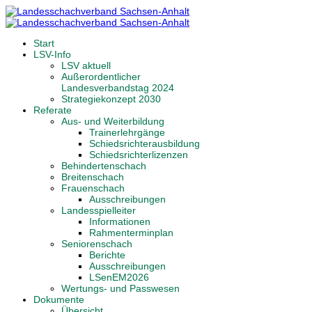
Start
LSV-Info
LSV aktuell
Außerordentlicher
Landesverbandstag 2024
Strategiekonzept 2030
Referate
Aus- und Weiterbildung
Trainerlehrgänge
Schiedsrichterausbildung
Schiedsrichterlizenzen
Behindertenschach
Breitenschach
Frauenschach
Ausschreibungen
Landesspielleiter
Informationen
Rahmenterminplan
Seniorenschach
Berichte
Ausschreibungen
LSenEM2026
Wertungs- und Passwesen
Dokumente
Übersicht