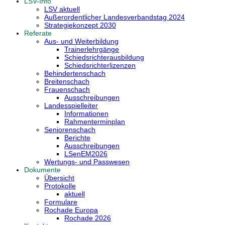
LSV-Info
LSV aktuell
Außerordentlicher Landesverbandstag 2024
Strategiekonzept 2030
Referate
Aus- und Weiterbildung
Trainerlehrgänge
Schiedsrichterausbildung
Schiedsrichterlizenzen
Behindertenschach
Breitenschach
Frauenschach
Ausschreibungen
Landesspielleiter
Informationen
Rahmenterminplan
Seniorenschach
Berichte
Ausschreibungen
LSenEM2026
Wertungs- und Passwesen
Dokumente
Übersicht
Protokolle
aktuell
Formulare
Rochade Europa
Rochade 2026