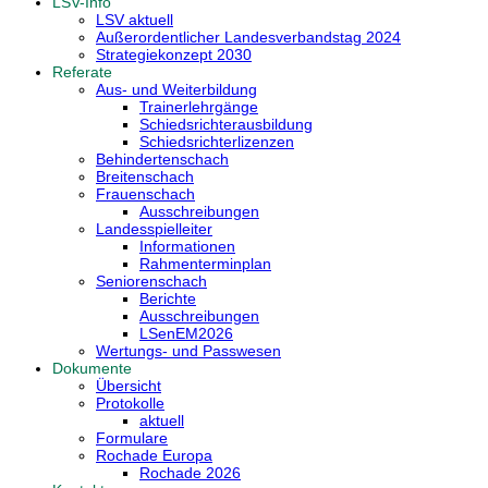
LSV-Info
LSV aktuell
Außerordentlicher Landesverbandstag 2024
Strategiekonzept 2030
Referate
Aus- und Weiterbildung
Trainerlehrgänge
Schiedsrichterausbildung
Schiedsrichterlizenzen
Behindertenschach
Breitenschach
Frauenschach
Ausschreibungen
Landesspielleiter
Informationen
Rahmenterminplan
Seniorenschach
Berichte
Ausschreibungen
LSenEM2026
Wertungs- und Passwesen
Dokumente
Übersicht
Protokolle
aktuell
Formulare
Rochade Europa
Rochade 2026