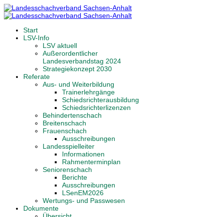
Start
LSV-Info
LSV aktuell
Außerordentlicher
Landesverbandstag 2024
Strategiekonzept 2030
Referate
Aus- und Weiterbildung
Trainerlehrgänge
Schiedsrichterausbildung
Schiedsrichterlizenzen
Behindertenschach
Breitenschach
Frauenschach
Ausschreibungen
Landesspielleiter
Informationen
Rahmenterminplan
Seniorenschach
Berichte
Ausschreibungen
LSenEM2026
Wertungs- und Passwesen
Dokumente
Übersicht