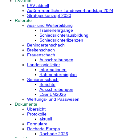
LSV-Info
LSV aktuell
Außerordentlicher Landesverbandstag 2024
Strategiekonzept 2030
Referate
Aus- und Weiterbildung
Trainerlehrgänge
Schiedsrichterausbildung
Schiedsrichterlizenzen
Behindertenschach
Breitenschach
Frauenschach
Ausschreibungen
Landesspielleiter
Informationen
Rahmenterminplan
Seniorenschach
Berichte
Ausschreibungen
LSenEM2026
Wertungs- und Passwesen
Dokumente
Übersicht
Protokolle
aktuell
Formulare
Rochade Europa
Rochade 2026