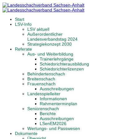
Start
LSV-Info
LSV aktuell
Außerordentlicher
Landesverbandstag 2024
Strategiekonzept 2030
Referate
Aus- und Weiterbildung
Trainerlehrgänge
Schiedsrichterausbildung
Schiedsrichterlizenzen
Behindertenschach
Breitenschach
Frauenschach
Ausschreibungen
Landesspielleiter
Informationen
Rahmenterminplan
Seniorenschach
Berichte
Ausschreibungen
LSenEM2026
Wertungs- und Passwesen
Dokumente
Übersicht