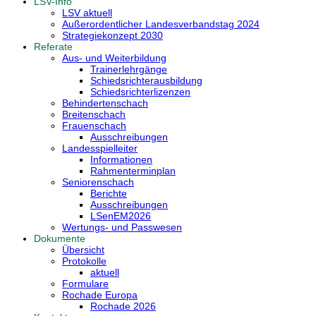
LSV-Info
LSV aktuell
Außerordentlicher Landesverbandstag 2024
Strategiekonzept 2030
Referate
Aus- und Weiterbildung
Trainerlehrgänge
Schiedsrichterausbildung
Schiedsrichterlizenzen
Behindertenschach
Breitenschach
Frauenschach
Ausschreibungen
Landesspielleiter
Informationen
Rahmenterminplan
Seniorenschach
Berichte
Ausschreibungen
LSenEM2026
Wertungs- und Passwesen
Dokumente
Übersicht
Protokolle
aktuell
Formulare
Rochade Europa
Rochade 2026