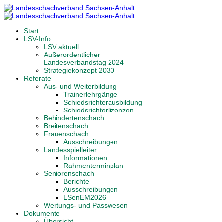
Start
LSV-Info
LSV aktuell
Außerordentlicher
Landesverbandstag 2024
Strategiekonzept 2030
Referate
Aus- und Weiterbildung
Trainerlehrgänge
Schiedsrichterausbildung
Schiedsrichterlizenzen
Behindertenschach
Breitenschach
Frauenschach
Ausschreibungen
Landesspielleiter
Informationen
Rahmenterminplan
Seniorenschach
Berichte
Ausschreibungen
LSenEM2026
Wertungs- und Passwesen
Dokumente
Übersicht