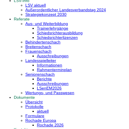
LSV-Info
LSV aktuell
Außerordentlicher Landesverbandstag 2024
Strategiekonzept 2030
Referate
Aus- und Weiterbildung
Trainerlehrgänge
Schiedsrichterausbildung
Schiedsrichterlizenzen
Behindertenschach
Breitenschach
Frauenschach
Ausschreibungen
Landesspielleiter
Informationen
Rahmenterminplan
Seniorenschach
Berichte
Ausschreibungen
LSenEM2026
Wertungs- und Passwesen
Dokumente
Übersicht
Protokolle
aktuell
Formulare
Rochade Europa
Rochade 2026