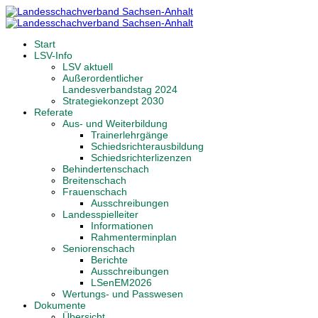
Start
LSV-Info
LSV aktuell
Außerordentlicher
Landesverbandstag 2024
Strategiekonzept 2030
Referate
Aus- und Weiterbildung
Trainerlehrgänge
Schiedsrichterausbildung
Schiedsrichterlizenzen
Behindertenschach
Breitenschach
Frauenschach
Ausschreibungen
Landesspielleiter
Informationen
Rahmenterminplan
Seniorenschach
Berichte
Ausschreibungen
LSenEM2026
Wertungs- und Passwesen
Dokumente
Übersicht