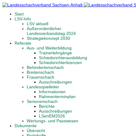
Start
LSV-Info
LSV aktuell
Außerordentlicher
Landesverbandstag 2024
Strategiekonzept 2030
Referate
Aus- und Weiterbildung
Trainerlehrgänge
Schiedsrichterausbildung
Schiedsrichterlizenzen
Behindertenschach
Breitenschach
Frauenschach
Ausschreibungen
Landesspielleiter
Informationen
Rahmenterminplan
Seniorenschach
Berichte
Ausschreibungen
LSenEM2026
Wertungs- und Passwesen
Dokumente
Übersicht
Protokolle