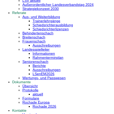
LSV aktuell
Außerordentlicher Landesverbandstag 2024
Strategiekonzept 2030
Referate
Aus- und Weiterbildung
Trainerlehrgänge
Schiedsrichterausbildung
Schiedsrichterlizenzen
Behindertenschach
Breitenschach
Frauenschach
Ausschreibungen
Landesspielleiter
Informationen
Rahmenterminplan
Seniorenschach
Berichte
Ausschreibungen
LSenEM2026
Wertungs- und Passwesen
Dokumente
Übersicht
Protokolle
aktuell
Formulare
Rochade Europa
Rochade 2026
Kontakte