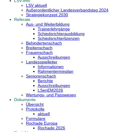
LSV-Info
LSV aktuell
Außerordentlicher Landesverbandstag 2024
Strategiekonzept 2030
Referate
Aus- und Weiterbildung
Trainerlehrgänge
Schiedsrichterausbildung
Schiedsrichterlizenzen
Behindertenschach
Breitenschach
Frauenschach
Ausschreibungen
Landesspielleiter
Informationen
Rahmenterminplan
Seniorenschach
Berichte
Ausschreibungen
LSenEM2026
Wertungs- und Passwesen
Dokumente
Übersicht
Protokolle
aktuell
Formulare
Rochade Europa
Rochade 2026