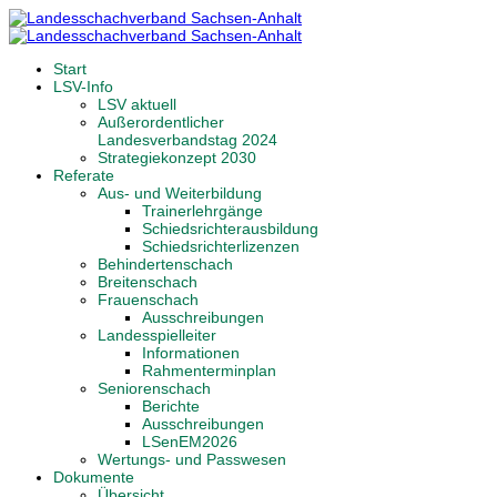
Start
LSV-Info
LSV aktuell
Außerordentlicher
Landesverbandstag 2024
Strategiekonzept 2030
Referate
Aus- und Weiterbildung
Trainerlehrgänge
Schiedsrichterausbildung
Schiedsrichterlizenzen
Behindertenschach
Breitenschach
Frauenschach
Ausschreibungen
Landesspielleiter
Informationen
Rahmenterminplan
Seniorenschach
Berichte
Ausschreibungen
LSenEM2026
Wertungs- und Passwesen
Dokumente
Übersicht