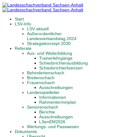
Start
LSV-Info
LSV aktuell
Außerordentlicher
Landesverbandstag 2024
Strategiekonzept 2030
Referate
Aus- und Weiterbildung
Trainerlehrgänge
Schiedsrichterausbildung
Schiedsrichterlizenzen
Behindertenschach
Breitenschach
Frauenschach
Ausschreibungen
Landesspielleiter
Informationen
Rahmenterminplan
Seniorenschach
Berichte
Ausschreibungen
LSenEM2026
Wertungs- und Passwesen
Dokumente
Übersicht