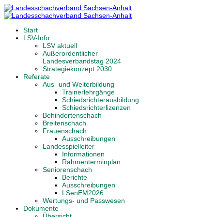
Start
LSV-Info
LSV aktuell
Außerordentlicher
Landesverbandstag 2024
Strategiekonzept 2030
Referate
Aus- und Weiterbildung
Trainerlehrgänge
Schiedsrichterausbildung
Schiedsrichterlizenzen
Behindertenschach
Breitenschach
Frauenschach
Ausschreibungen
Landesspielleiter
Informationen
Rahmenterminplan
Seniorenschach
Berichte
Ausschreibungen
LSenEM2026
Wertungs- und Passwesen
Dokumente
Übersicht