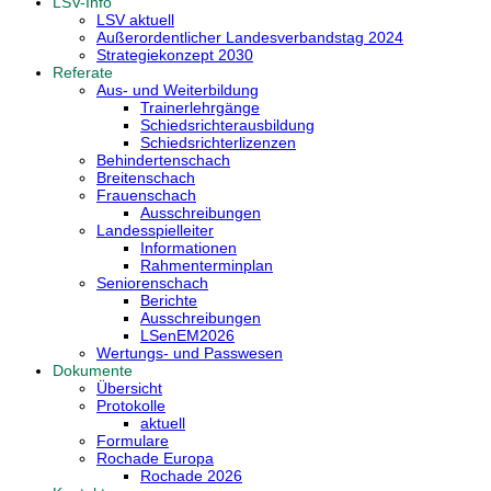
LSV-Info
LSV aktuell
Außerordentlicher Landesverbandstag 2024
Strategiekonzept 2030
Referate
Aus- und Weiterbildung
Trainerlehrgänge
Schiedsrichterausbildung
Schiedsrichterlizenzen
Behindertenschach
Breitenschach
Frauenschach
Ausschreibungen
Landesspielleiter
Informationen
Rahmenterminplan
Seniorenschach
Berichte
Ausschreibungen
LSenEM2026
Wertungs- und Passwesen
Dokumente
Übersicht
Protokolle
aktuell
Formulare
Rochade Europa
Rochade 2026