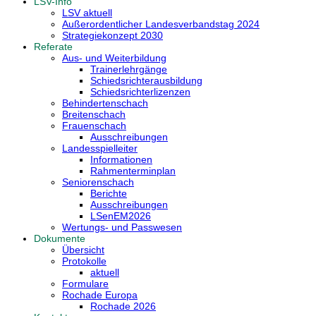
LSV-Info
LSV aktuell
Außerordentlicher Landesverbandstag 2024
Strategiekonzept 2030
Referate
Aus- und Weiterbildung
Trainerlehrgänge
Schiedsrichterausbildung
Schiedsrichterlizenzen
Behindertenschach
Breitenschach
Frauenschach
Ausschreibungen
Landesspielleiter
Informationen
Rahmenterminplan
Seniorenschach
Berichte
Ausschreibungen
LSenEM2026
Wertungs- und Passwesen
Dokumente
Übersicht
Protokolle
aktuell
Formulare
Rochade Europa
Rochade 2026