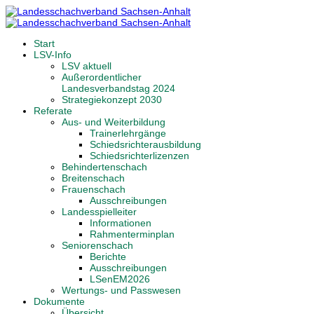
Start
LSV-Info
LSV aktuell
Außerordentlicher
Landesverbandstag 2024
Strategiekonzept 2030
Referate
Aus- und Weiterbildung
Trainerlehrgänge
Schiedsrichterausbildung
Schiedsrichterlizenzen
Behindertenschach
Breitenschach
Frauenschach
Ausschreibungen
Landesspielleiter
Informationen
Rahmenterminplan
Seniorenschach
Berichte
Ausschreibungen
LSenEM2026
Wertungs- und Passwesen
Dokumente
Übersicht