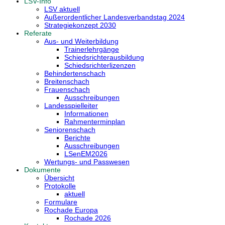
LSV-Info
LSV aktuell
Außerordentlicher Landesverbandstag 2024
Strategiekonzept 2030
Referate
Aus- und Weiterbildung
Trainerlehrgänge
Schiedsrichterausbildung
Schiedsrichterlizenzen
Behindertenschach
Breitenschach
Frauenschach
Ausschreibungen
Landesspielleiter
Informationen
Rahmenterminplan
Seniorenschach
Berichte
Ausschreibungen
LSenEM2026
Wertungs- und Passwesen
Dokumente
Übersicht
Protokolle
aktuell
Formulare
Rochade Europa
Rochade 2026