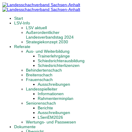
Start
LSV-Info
LSV aktuell
Außerordentlicher
Landesverbandstag 2024
Strategiekonzept 2030
Referate
Aus- und Weiterbildung
Trainerlehrgänge
Schiedsrichterausbildung
Schiedsrichterlizenzen
Behindertenschach
Breitenschach
Frauenschach
Ausschreibungen
Landesspielleiter
Informationen
Rahmenterminplan
Seniorenschach
Berichte
Ausschreibungen
LSenEM2026
Wertungs- und Passwesen
Dokumente
Übersicht