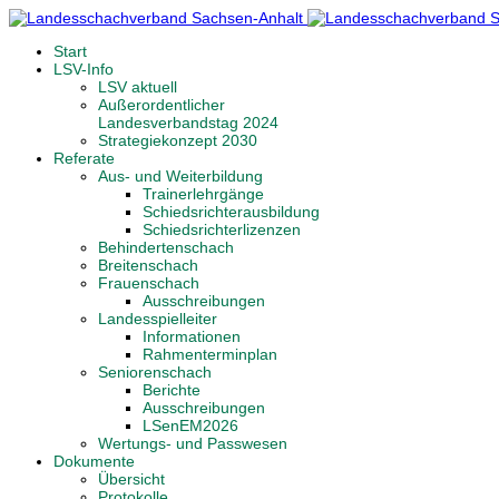
Start
LSV-Info
LSV aktuell
Außerordentlicher
Landesverbandstag 2024
Strategiekonzept 2030
Referate
Aus- und Weiterbildung
Trainerlehrgänge
Schiedsrichterausbildung
Schiedsrichterlizenzen
Behindertenschach
Breitenschach
Frauenschach
Ausschreibungen
Landesspielleiter
Informationen
Rahmenterminplan
Seniorenschach
Berichte
Ausschreibungen
LSenEM2026
Wertungs- und Passwesen
Dokumente
Übersicht
Protokolle