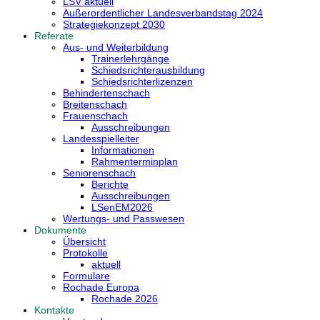
LSV aktuell
Außerordentlicher Landesverbandstag 2024
Strategiekonzept 2030
Referate
Aus- und Weiterbildung
Trainerlehrgänge
Schiedsrichterausbildung
Schiedsrichterlizenzen
Behindertenschach
Breitenschach
Frauenschach
Ausschreibungen
Landesspielleiter
Informationen
Rahmenterminplan
Seniorenschach
Berichte
Ausschreibungen
LSenEM2026
Wertungs- und Passwesen
Dokumente
Übersicht
Protokolle
aktuell
Formulare
Rochade Europa
Rochade 2026
Kontakte