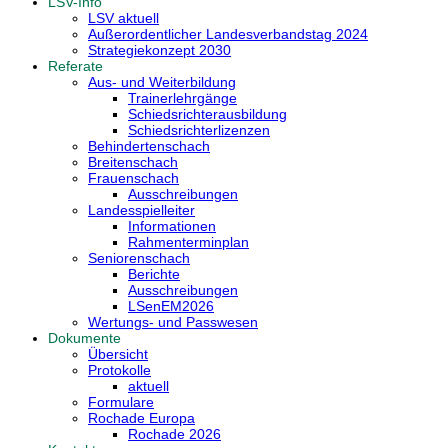
LSV-Info
LSV aktuell
Außerordentlicher Landesverbandstag 2024
Strategiekonzept 2030
Referate
Aus- und Weiterbildung
Trainerlehrgänge
Schiedsrichterausbildung
Schiedsrichterlizenzen
Behindertenschach
Breitenschach
Frauenschach
Ausschreibungen
Landesspielleiter
Informationen
Rahmenterminplan
Seniorenschach
Berichte
Ausschreibungen
LSenEM2026
Wertungs- und Passwesen
Dokumente
Übersicht
Protokolle
aktuell
Formulare
Rochade Europa
Rochade 2026