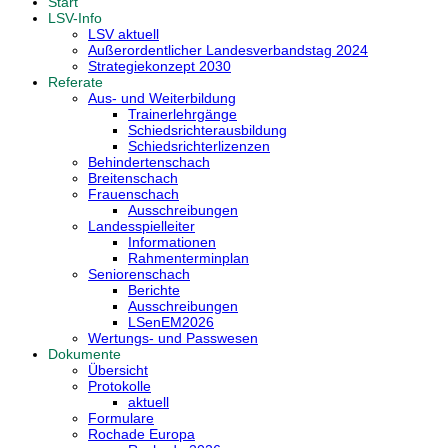
Start
LSV-Info
LSV aktuell
Außerordentlicher Landesverbandstag 2024
Strategiekonzept 2030
Referate
Aus- und Weiterbildung
Trainerlehrgänge
Schiedsrichterausbildung
Schiedsrichterlizenzen
Behindertenschach
Breitenschach
Frauenschach
Ausschreibungen
Landesspielleiter
Informationen
Rahmenterminplan
Seniorenschach
Berichte
Ausschreibungen
LSenEM2026
Wertungs- und Passwesen
Dokumente
Übersicht
Protokolle
aktuell
Formulare
Rochade Europa