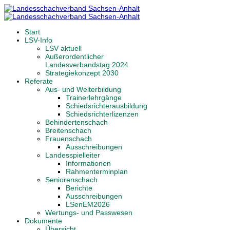
Start
LSV-Info
LSV aktuell
Außerordentlicher
Landesverbandstag 2024
Strategiekonzept 2030
Referate
Aus- und Weiterbildung
Trainerlehrgänge
Schiedsrichterausbildung
Schiedsrichterlizenzen
Behindertenschach
Breitenschach
Frauenschach
Ausschreibungen
Landesspielleiter
Informationen
Rahmenterminplan
Seniorenschach
Berichte
Ausschreibungen
LSenEM2026
Wertungs- und Passwesen
Dokumente
Übersicht