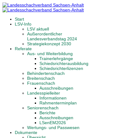
Start
LSV-Info
LSV aktuell
Außerordentlicher
Landesverbandstag 2024
Strategiekonzept 2030
Referate
Aus- und Weiterbildung
Trainerlehrgänge
Schiedsrichterausbildung
Schiedsrichterlizenzen
Behindertenschach
Breitenschach
Frauenschach
Ausschreibungen
Landesspielleiter
Informationen
Rahmenterminplan
Seniorenschach
Berichte
Ausschreibungen
LSenEM2026
Wertungs- und Passwesen
Dokumente
Übersicht