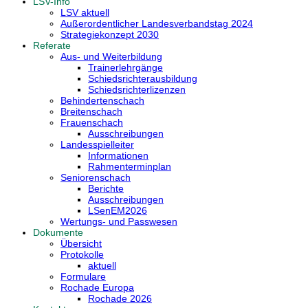
LSV-Info
LSV aktuell
Außerordentlicher Landesverbandstag 2024
Strategiekonzept 2030
Referate
Aus- und Weiterbildung
Trainerlehrgänge
Schiedsrichterausbildung
Schiedsrichterlizenzen
Behindertenschach
Breitenschach
Frauenschach
Ausschreibungen
Landesspielleiter
Informationen
Rahmenterminplan
Seniorenschach
Berichte
Ausschreibungen
LSenEM2026
Wertungs- und Passwesen
Dokumente
Übersicht
Protokolle
aktuell
Formulare
Rochade Europa
Rochade 2026