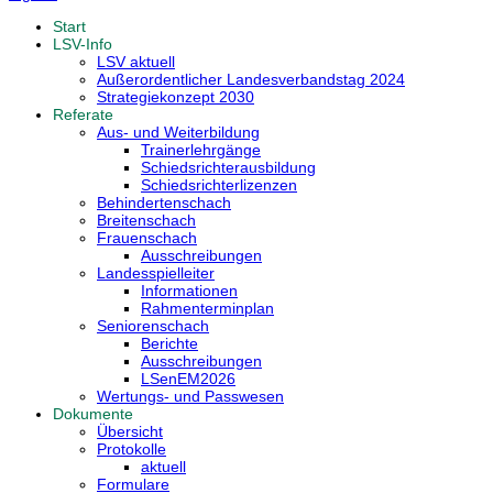
Start
LSV-Info
LSV aktuell
Außerordentlicher Landesverbandstag 2024
Strategiekonzept 2030
Referate
Aus- und Weiterbildung
Trainerlehrgänge
Schiedsrichterausbildung
Schiedsrichterlizenzen
Behindertenschach
Breitenschach
Frauenschach
Ausschreibungen
Landesspielleiter
Informationen
Rahmenterminplan
Seniorenschach
Berichte
Ausschreibungen
LSenEM2026
Wertungs- und Passwesen
Dokumente
Übersicht
Protokolle
aktuell
Formulare