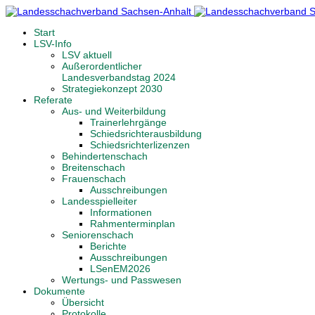
Start
LSV-Info
LSV aktuell
Außerordentlicher
Landesverbandstag 2024
Strategiekonzept 2030
Referate
Aus- und Weiterbildung
Trainerlehrgänge
Schiedsrichterausbildung
Schiedsrichterlizenzen
Behindertenschach
Breitenschach
Frauenschach
Ausschreibungen
Landesspielleiter
Informationen
Rahmenterminplan
Seniorenschach
Berichte
Ausschreibungen
LSenEM2026
Wertungs- und Passwesen
Dokumente
Übersicht
Protokolle