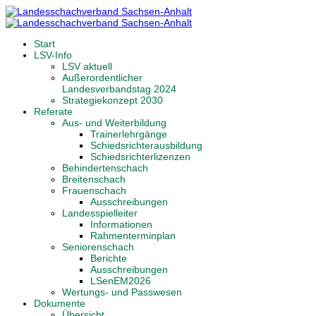
Start
LSV-Info
LSV aktuell
Außerordentlicher
Landesverbandstag 2024
Strategiekonzept 2030
Referate
Aus- und Weiterbildung
Trainerlehrgänge
Schiedsrichterausbildung
Schiedsrichterlizenzen
Behindertenschach
Breitenschach
Frauenschach
Ausschreibungen
Landesspielleiter
Informationen
Rahmenterminplan
Seniorenschach
Berichte
Ausschreibungen
LSenEM2026
Wertungs- und Passwesen
Dokumente
Übersicht