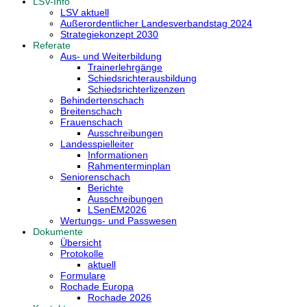
LSV-Info
LSV aktuell
Außerordentlicher Landesverbandstag 2024
Strategiekonzept 2030
Referate
Aus- und Weiterbildung
Trainerlehrgänge
Schiedsrichterausbildung
Schiedsrichterlizenzen
Behindertenschach
Breitenschach
Frauenschach
Ausschreibungen
Landesspielleiter
Informationen
Rahmenterminplan
Seniorenschach
Berichte
Ausschreibungen
LSenEM2026
Wertungs- und Passwesen
Dokumente
Übersicht
Protokolle
aktuell
Formulare
Rochade Europa
Rochade 2026