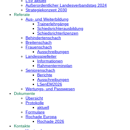
LSV aktuell
Außerordentlicher Landesverbandstag 2024
Strategiekonzept 2030
Referate
Aus- und Weiterbildung
Trainerlehrgänge
Schiedsrichterausbildung
Schiedsrichterlizenzen
Behindertenschach
Breitenschach
Frauenschach
Ausschreibungen
Landesspielleiter
Informationen
Rahmenterminplan
Seniorenschach
Berichte
Ausschreibungen
LSenEM2026
Wertungs- und Passwesen
Dokumente
Übersicht
Protokolle
aktuell
Formulare
Rochade Europa
Rochade 2026
Kontakte