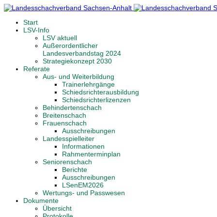
Start
LSV-Info
LSV aktuell
Außerordentlicher
Landesverbandstag 2024
Strategiekonzept 2030
Referate
Aus- und Weiterbildung
Trainerlehrgänge
Schiedsrichterausbildung
Schiedsrichterlizenzen
Behindertenschach
Breitenschach
Frauenschach
Ausschreibungen
Landesspielleiter
Informationen
Rahmenterminplan
Seniorenschach
Berichte
Ausschreibungen
LSenEM2026
Wertungs- und Passwesen
Dokumente
Übersicht
Protokolle