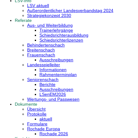
LSV-Info
LSV aktuell
Außerordentlicher Landesverbandstag 2024
Strategiekonzept 2030
Referate
Aus- und Weiterbildung
Trainerlehrgänge
Schiedsrichterausbildung
Schiedsrichterlizenzen
Behindertenschach
Breitenschach
Frauenschach
Ausschreibungen
Landesspielleiter
Informationen
Rahmenterminplan
Seniorenschach
Berichte
Ausschreibungen
LSenEM2026
Wertungs- und Passwesen
Dokumente
Übersicht
Protokolle
aktuell
Formulare
Rochade Europa
Rochade 2026