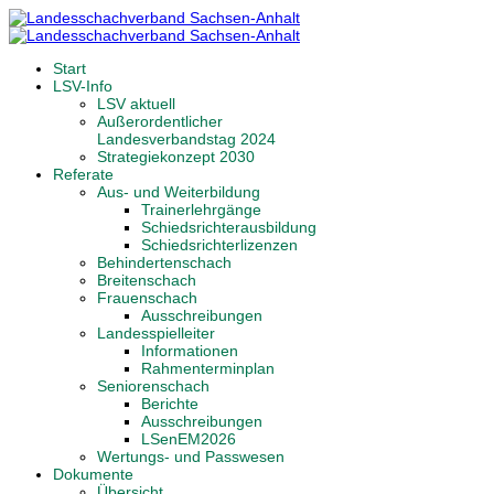
Start
LSV-Info
LSV aktuell
Außerordentlicher
Landesverbandstag 2024
Strategiekonzept 2030
Referate
Aus- und Weiterbildung
Trainerlehrgänge
Schiedsrichterausbildung
Schiedsrichterlizenzen
Behindertenschach
Breitenschach
Frauenschach
Ausschreibungen
Landesspielleiter
Informationen
Rahmenterminplan
Seniorenschach
Berichte
Ausschreibungen
LSenEM2026
Wertungs- und Passwesen
Dokumente
Übersicht