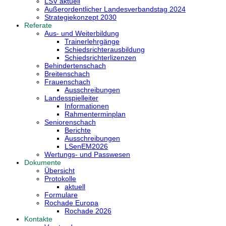
LSV aktuell
Außerordentlicher Landesverbandstag 2024
Strategiekonzept 2030
Referate
Aus- und Weiterbildung
Trainerlehrgänge
Schiedsrichterausbildung
Schiedsrichterlizenzen
Behindertenschach
Breitenschach
Frauenschach
Ausschreibungen
Landesspielleiter
Informationen
Rahmenterminplan
Seniorenschach
Berichte
Ausschreibungen
LSenEM2026
Wertungs- und Passwesen
Dokumente
Übersicht
Protokolle
aktuell
Formulare
Rochade Europa
Rochade 2026
Kontakte