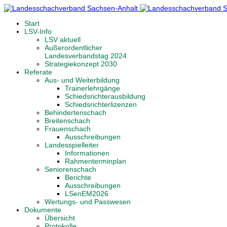
Start
LSV-Info
LSV aktuell
Außerordentlicher
Landesverbandstag 2024
Strategiekonzept 2030
Referate
Aus- und Weiterbildung
Trainerlehrgänge
Schiedsrichterausbildung
Schiedsrichterlizenzen
Behindertenschach
Breitenschach
Frauenschach
Ausschreibungen
Landesspielleiter
Informationen
Rahmenterminplan
Seniorenschach
Berichte
Ausschreibungen
LSenEM2026
Wertungs- und Passwesen
Dokumente
Übersicht
Protokolle