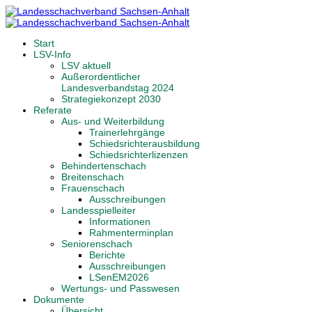
Start
LSV-Info
LSV aktuell
Außerordentlicher
Landesverbandstag 2024
Strategiekonzept 2030
Referate
Aus- und Weiterbildung
Trainerlehrgänge
Schiedsrichterausbildung
Schiedsrichterlizenzen
Behindertenschach
Breitenschach
Frauenschach
Ausschreibungen
Landesspielleiter
Informationen
Rahmenterminplan
Seniorenschach
Berichte
Ausschreibungen
LSenEM2026
Wertungs- und Passwesen
Dokumente
Übersicht