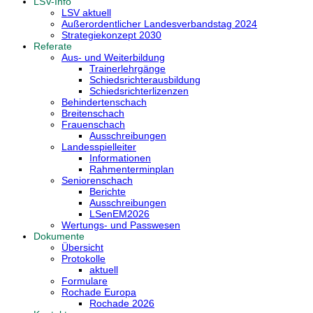
LSV-Info
LSV aktuell
Außerordentlicher Landesverbandstag 2024
Strategiekonzept 2030
Referate
Aus- und Weiterbildung
Trainerlehrgänge
Schiedsrichterausbildung
Schiedsrichterlizenzen
Behindertenschach
Breitenschach
Frauenschach
Ausschreibungen
Landesspielleiter
Informationen
Rahmenterminplan
Seniorenschach
Berichte
Ausschreibungen
LSenEM2026
Wertungs- und Passwesen
Dokumente
Übersicht
Protokolle
aktuell
Formulare
Rochade Europa
Rochade 2026