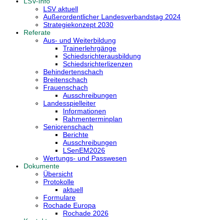
LSV-Info
LSV aktuell
Außerordentlicher Landesverbandstag 2024
Strategiekonzept 2030
Referate
Aus- und Weiterbildung
Trainerlehrgänge
Schiedsrichterausbildung
Schiedsrichterlizenzen
Behindertenschach
Breitenschach
Frauenschach
Ausschreibungen
Landesspielleiter
Informationen
Rahmenterminplan
Seniorenschach
Berichte
Ausschreibungen
LSenEM2026
Wertungs- und Passwesen
Dokumente
Übersicht
Protokolle
aktuell
Formulare
Rochade Europa
Rochade 2026