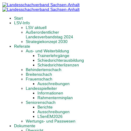
Start
LSV-Info
LSV aktuell
Außerordentlicher
Landesverbandstag 2024
Strategiekonzept 2030
Referate
Aus- und Weiterbildung
Trainerlehrgänge
Schiedsrichterausbildung
Schiedsrichterlizenzen
Behindertenschach
Breitenschach
Frauenschach
Ausschreibungen
Landesspielleiter
Informationen
Rahmenterminplan
Seniorenschach
Berichte
Ausschreibungen
LSenEM2026
Wertungs- und Passwesen
Dokumente
Übersicht