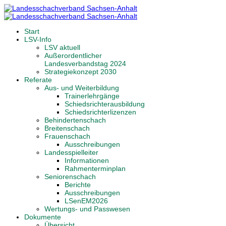
Start
LSV-Info
LSV aktuell
Außerordentlicher
Landesverbandstag 2024
Strategiekonzept 2030
Referate
Aus- und Weiterbildung
Trainerlehrgänge
Schiedsrichterausbildung
Schiedsrichterlizenzen
Behindertenschach
Breitenschach
Frauenschach
Ausschreibungen
Landesspielleiter
Informationen
Rahmenterminplan
Seniorenschach
Berichte
Ausschreibungen
LSenEM2026
Wertungs- und Passwesen
Dokumente
Übersicht