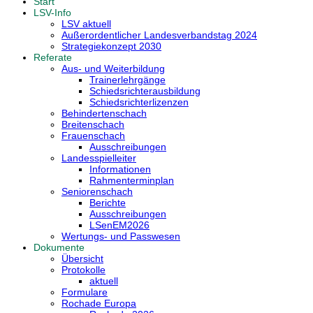
Start
LSV-Info
LSV aktuell
Außerordentlicher Landesverbandstag 2024
Strategiekonzept 2030
Referate
Aus- und Weiterbildung
Trainerlehrgänge
Schiedsrichterausbildung
Schiedsrichterlizenzen
Behindertenschach
Breitenschach
Frauenschach
Ausschreibungen
Landesspielleiter
Informationen
Rahmenterminplan
Seniorenschach
Berichte
Ausschreibungen
LSenEM2026
Wertungs- und Passwesen
Dokumente
Übersicht
Protokolle
aktuell
Formulare
Rochade Europa