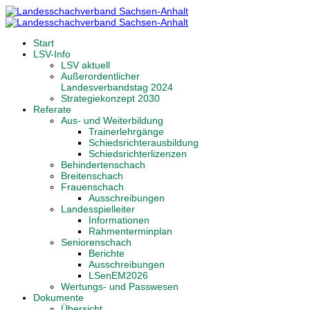
Start
LSV-Info
LSV aktuell
Außerordentlicher
Landesverbandstag 2024
Strategiekonzept 2030
Referate
Aus- und Weiterbildung
Trainerlehrgänge
Schiedsrichterausbildung
Schiedsrichterlizenzen
Behindertenschach
Breitenschach
Frauenschach
Ausschreibungen
Landesspielleiter
Informationen
Rahmenterminplan
Seniorenschach
Berichte
Ausschreibungen
LSenEM2026
Wertungs- und Passwesen
Dokumente
Übersicht