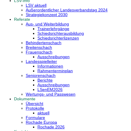
LSV-Info
LSV aktuell
Außerordentlicher Landesverbandstag 2024
Strategiekonzept 2030
Referate
Aus- und Weiterbildung
Trainerlehrgänge
Schiedsrichterausbildung
Schiedsrichterlizenzen
Behindertenschach
Breitenschach
Frauenschach
Ausschreibungen
Landesspielleiter
Informationen
Rahmenterminplan
Seniorenschach
Berichte
Ausschreibungen
LSenEM2026
Wertungs- und Passwesen
Dokumente
Übersicht
Protokolle
aktuell
Formulare
Rochade Europa
Rochade 2026