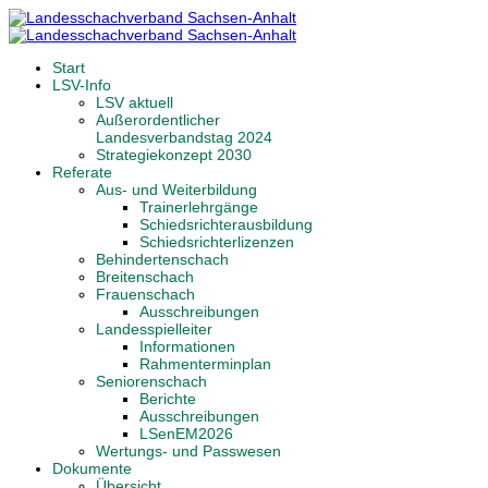
Start
LSV-Info
LSV aktuell
Außerordentlicher
Landesverbandstag 2024
Strategiekonzept 2030
Referate
Aus- und Weiterbildung
Trainerlehrgänge
Schiedsrichterausbildung
Schiedsrichterlizenzen
Behindertenschach
Breitenschach
Frauenschach
Ausschreibungen
Landesspielleiter
Informationen
Rahmenterminplan
Seniorenschach
Berichte
Ausschreibungen
LSenEM2026
Wertungs- und Passwesen
Dokumente
Übersicht