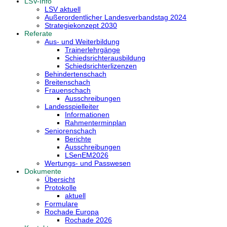
LSV-Info
LSV aktuell
Außerordentlicher Landesverbandstag 2024
Strategiekonzept 2030
Referate
Aus- und Weiterbildung
Trainerlehrgänge
Schiedsrichterausbildung
Schiedsrichterlizenzen
Behindertenschach
Breitenschach
Frauenschach
Ausschreibungen
Landesspielleiter
Informationen
Rahmenterminplan
Seniorenschach
Berichte
Ausschreibungen
LSenEM2026
Wertungs- und Passwesen
Dokumente
Übersicht
Protokolle
aktuell
Formulare
Rochade Europa
Rochade 2026