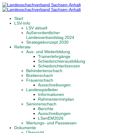
Start
LSV-Info
LSV aktuell
Außerordentlicher
Landesverbandstag 2024
Strategiekonzept 2030
Referate
Aus- und Weiterbildung
Trainerlehrgänge
Schiedsrichterausbildung
Schiedsrichterlizenzen
Behindertenschach
Breitenschach
Frauenschach
Ausschreibungen
Landesspielleiter
Informationen
Rahmenterminplan
Seniorenschach
Berichte
Ausschreibungen
LSenEM2026
Wertungs- und Passwesen
Dokumente
Übersicht