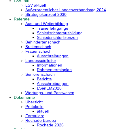
LSV-Info
LSV aktuell
Außerordentlicher Landesverbandstag 2024
Strategiekonzept 2030
Referate
Aus- und Weiterbildung
Trainerlehrgänge
Schiedsrichterausbildung
Schiedsrichterlizenzen
Behindertenschach
Breitenschach
Frauenschach
Ausschreibungen
Landesspielleiter
Informationen
Rahmenterminplan
Seniorenschach
Berichte
Ausschreibungen
LSenEM2026
Wertungs- und Passwesen
Dokumente
Übersicht
Protokolle
aktuell
Formulare
Rochade Europa
Rochade 2026