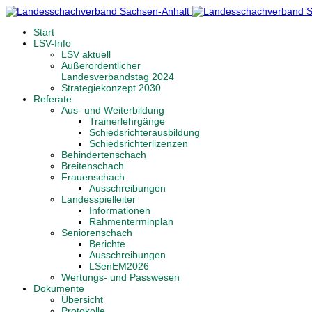
Start
LSV-Info
LSV aktuell
Außerordentlicher
Landesverbandstag 2024
Strategiekonzept 2030
Referate
Aus- und Weiterbildung
Trainerlehrgänge
Schiedsrichterausbildung
Schiedsrichterlizenzen
Behindertenschach
Breitenschach
Frauenschach
Ausschreibungen
Landesspielleiter
Informationen
Rahmenterminplan
Seniorenschach
Berichte
Ausschreibungen
LSenEM2026
Wertungs- und Passwesen
Dokumente
Übersicht
Protokolle