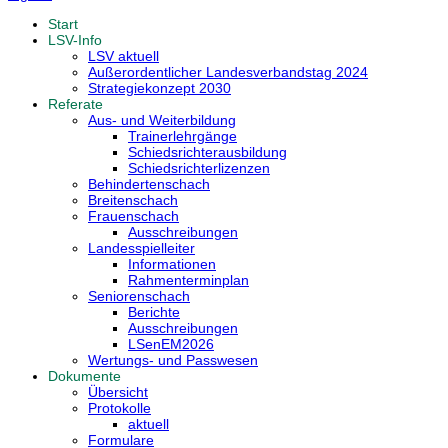
Start
LSV-Info
LSV aktuell
Außerordentlicher Landesverbandstag 2024
Strategiekonzept 2030
Referate
Aus- und Weiterbildung
Trainerlehrgänge
Schiedsrichterausbildung
Schiedsrichterlizenzen
Behindertenschach
Breitenschach
Frauenschach
Ausschreibungen
Landesspielleiter
Informationen
Rahmenterminplan
Seniorenschach
Berichte
Ausschreibungen
LSenEM2026
Wertungs- und Passwesen
Dokumente
Übersicht
Protokolle
aktuell
Formulare