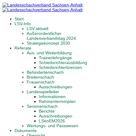
Start
LSV-Info
LSV aktuell
Außerordentlicher
Landesverbandstag 2024
Strategiekonzept 2030
Referate
Aus- und Weiterbildung
Trainerlehrgänge
Schiedsrichterausbildung
Schiedsrichterlizenzen
Behindertenschach
Breitenschach
Frauenschach
Ausschreibungen
Landesspielleiter
Informationen
Rahmenterminplan
Seniorenschach
Berichte
Ausschreibungen
LSenEM2026
Wertungs- und Passwesen
Dokumente
Übersicht