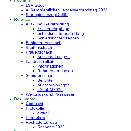
LSV-Info
LSV aktuell
Außerordentlicher Landesverbandstag 2024
Strategiekonzept 2030
Referate
Aus- und Weiterbildung
Trainerlehrgänge
Schiedsrichterausbildung
Schiedsrichterlizenzen
Behindertenschach
Breitenschach
Frauenschach
Ausschreibungen
Landesspielleiter
Informationen
Rahmenterminplan
Seniorenschach
Berichte
Ausschreibungen
LSenEM2026
Wertungs- und Passwesen
Dokumente
Übersicht
Protokolle
aktuell
Formulare
Rochade Europa
Rochade 2026