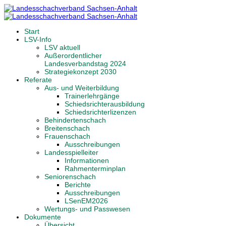
Start
LSV-Info
LSV aktuell
Außerordentlicher
Landesverbandstag 2024
Strategiekonzept 2030
Referate
Aus- und Weiterbildung
Trainerlehrgänge
Schiedsrichterausbildung
Schiedsrichterlizenzen
Behindertenschach
Breitenschach
Frauenschach
Ausschreibungen
Landesspielleiter
Informationen
Rahmenterminplan
Seniorenschach
Berichte
Ausschreibungen
LSenEM2026
Wertungs- und Passwesen
Dokumente
Übersicht