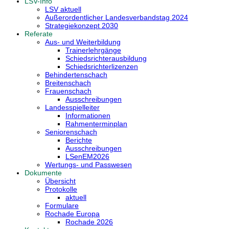
LSV-Info
LSV aktuell
Außerordentlicher Landesverbandstag 2024
Strategiekonzept 2030
Referate
Aus- und Weiterbildung
Trainerlehrgänge
Schiedsrichterausbildung
Schiedsrichterlizenzen
Behindertenschach
Breitenschach
Frauenschach
Ausschreibungen
Landesspielleiter
Informationen
Rahmenterminplan
Seniorenschach
Berichte
Ausschreibungen
LSenEM2026
Wertungs- und Passwesen
Dokumente
Übersicht
Protokolle
aktuell
Formulare
Rochade Europa
Rochade 2026