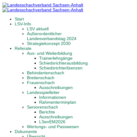
Start
LSV-Info
LSV aktuell
Außerordentlicher
Landesverbandstag 2024
Strategiekonzept 2030
Referate
Aus- und Weiterbildung
Trainerlehrgänge
Schiedsrichterausbildung
Schiedsrichterlizenzen
Behindertenschach
Breitenschach
Frauenschach
Ausschreibungen
Landesspielleiter
Informationen
Rahmenterminplan
Seniorenschach
Berichte
Ausschreibungen
LSenEM2026
Wertungs- und Passwesen
Dokumente
Übersicht