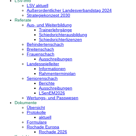
LSV-Info
LSV aktuell
Außerordentlicher Landesverbandstag 2024
Strategiekonzept 2030
Referate
Aus- und Weiterbildung
Trainerlehrgänge
Schiedsrichterausbildung
Schiedsrichterlizenzen
Behindertenschach
Breitenschach
Frauenschach
Ausschreibungen
Landesspielleiter
Informationen
Rahmenterminplan
Seniorenschach
Berichte
Ausschreibungen
LSenEM2026
Wertungs- und Passwesen
Dokumente
Übersicht
Protokolle
aktuell
Formulare
Rochade Europa
Rochade 2026