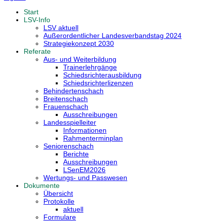
Start
LSV-Info
LSV aktuell
Außerordentlicher Landesverbandstag 2024
Strategiekonzept 2030
Referate
Aus- und Weiterbildung
Trainerlehrgänge
Schiedsrichterausbildung
Schiedsrichterlizenzen
Behindertenschach
Breitenschach
Frauenschach
Ausschreibungen
Landesspielleiter
Informationen
Rahmenterminplan
Seniorenschach
Berichte
Ausschreibungen
LSenEM2026
Wertungs- und Passwesen
Dokumente
Übersicht
Protokolle
aktuell
Formulare