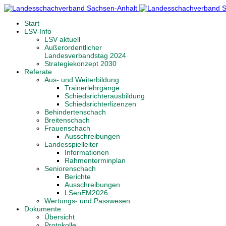
Start
LSV-Info
LSV aktuell
Außerordentlicher
Landesverbandstag 2024
Strategiekonzept 2030
Referate
Aus- und Weiterbildung
Trainerlehrgänge
Schiedsrichterausbildung
Schiedsrichterlizenzen
Behindertenschach
Breitenschach
Frauenschach
Ausschreibungen
Landesspielleiter
Informationen
Rahmenterminplan
Seniorenschach
Berichte
Ausschreibungen
LSenEM2026
Wertungs- und Passwesen
Dokumente
Übersicht
Protokolle