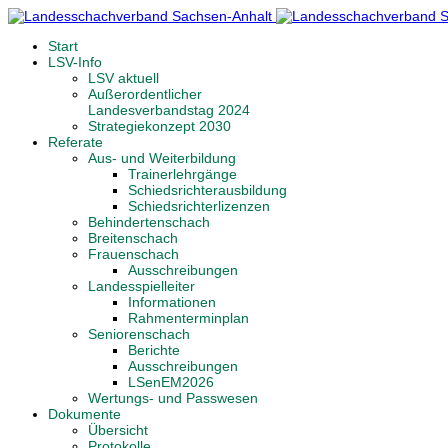
Start
LSV-Info
LSV aktuell
Außerordentlicher
Landesverbandstag 2024
Strategiekonzept 2030
Referate
Aus- und Weiterbildung
Trainerlehrgänge
Schiedsrichterausbildung
Schiedsrichterlizenzen
Behindertenschach
Breitenschach
Frauenschach
Ausschreibungen
Landesspielleiter
Informationen
Rahmenterminplan
Seniorenschach
Berichte
Ausschreibungen
LSenEM2026
Wertungs- und Passwesen
Dokumente
Übersicht
Protokolle