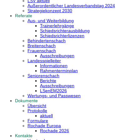
LSV aktuell
Außerordentlicher Landesverbandstag 2024
Strategiekonzept 2030
Referate
Aus- und Weiterbildung
Trainerlehrgänge
Schiedsrichterausbildung
Schiedsrichterlizenzen
Behindertenschach
Breitenschach
Frauenschach
Ausschreibungen
Landesspielleiter
Informationen
Rahmenterminplan
Seniorenschach
Berichte
Ausschreibungen
LSenEM2026
Wertungs- und Passwesen
Dokumente
Übersicht
Protokolle
aktuell
Formulare
Rochade Europa
Rochade 2026
Kontakte