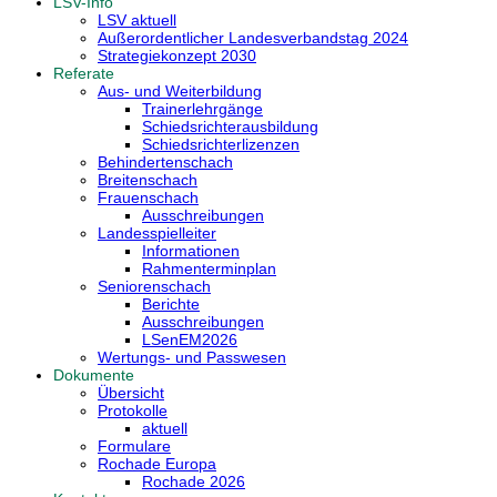
LSV-Info
LSV aktuell
Außerordentlicher Landesverbandstag 2024
Strategiekonzept 2030
Referate
Aus- und Weiterbildung
Trainerlehrgänge
Schiedsrichterausbildung
Schiedsrichterlizenzen
Behindertenschach
Breitenschach
Frauenschach
Ausschreibungen
Landesspielleiter
Informationen
Rahmenterminplan
Seniorenschach
Berichte
Ausschreibungen
LSenEM2026
Wertungs- und Passwesen
Dokumente
Übersicht
Protokolle
aktuell
Formulare
Rochade Europa
Rochade 2026