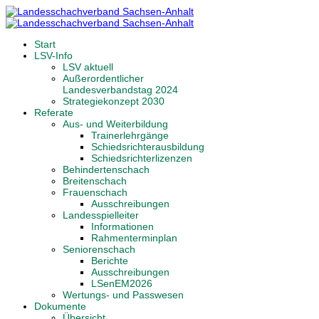
Start
LSV-Info
LSV aktuell
Außerordentlicher
Landesverbandstag 2024
Strategiekonzept 2030
Referate
Aus- und Weiterbildung
Trainerlehrgänge
Schiedsrichterausbildung
Schiedsrichterlizenzen
Behindertenschach
Breitenschach
Frauenschach
Ausschreibungen
Landesspielleiter
Informationen
Rahmenterminplan
Seniorenschach
Berichte
Ausschreibungen
LSenEM2026
Wertungs- und Passwesen
Dokumente
Übersicht