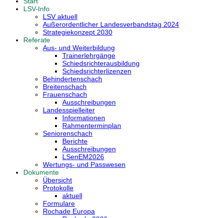
Start
LSV-Info
LSV aktuell
Außerordentlicher Landesverbandstag 2024
Strategiekonzept 2030
Referate
Aus- und Weiterbildung
Trainerlehrgänge
Schiedsrichterausbildung
Schiedsrichterlizenzen
Behindertenschach
Breitenschach
Frauenschach
Ausschreibungen
Landesspielleiter
Informationen
Rahmenterminplan
Seniorenschach
Berichte
Ausschreibungen
LSenEM2026
Wertungs- und Passwesen
Dokumente
Übersicht
Protokolle
aktuell
Formulare
Rochade Europa