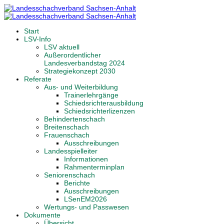
Start
LSV-Info
LSV aktuell
Außerordentlicher
Landesverbandstag 2024
Strategiekonzept 2030
Referate
Aus- und Weiterbildung
Trainerlehrgänge
Schiedsrichterausbildung
Schiedsrichterlizenzen
Behindertenschach
Breitenschach
Frauenschach
Ausschreibungen
Landesspielleiter
Informationen
Rahmenterminplan
Seniorenschach
Berichte
Ausschreibungen
LSenEM2026
Wertungs- und Passwesen
Dokumente
Übersicht