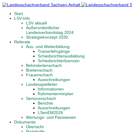
Start
LSV-Info
LSV aktuell
Außerordentlicher
Landesverbandstag 2024
Strategiekonzept 2030
Referate
Aus- und Weiterbildung
Trainerlehrgänge
Schiedsrichterausbildung
Schiedsrichterlizenzen
Behindertenschach
Breitenschach
Frauenschach
Ausschreibungen
Landesspielleiter
Informationen
Rahmenterminplan
Seniorenschach
Berichte
Ausschreibungen
LSenEM2026
Wertungs- und Passwesen
Dokumente
Übersicht
Protokolle