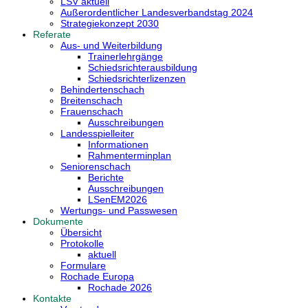
LSV aktuell
Außerordentlicher Landesverbandstag 2024
Strategiekonzept 2030
Referate
Aus- und Weiterbildung
Trainerlehrgänge
Schiedsrichterausbildung
Schiedsrichterlizenzen
Behindertenschach
Breitenschach
Frauenschach
Ausschreibungen
Landesspielleiter
Informationen
Rahmenterminplan
Seniorenschach
Berichte
Ausschreibungen
LSenEM2026
Wertungs- und Passwesen
Dokumente
Übersicht
Protokolle
aktuell
Formulare
Rochade Europa
Rochade 2026
Kontakte