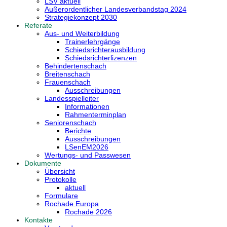
LSV aktuell
Außerordentlicher Landesverbandstag 2024
Strategiekonzept 2030
Referate
Aus- und Weiterbildung
Trainerlehrgänge
Schiedsrichterausbildung
Schiedsrichterlizenzen
Behindertenschach
Breitenschach
Frauenschach
Ausschreibungen
Landesspielleiter
Informationen
Rahmenterminplan
Seniorenschach
Berichte
Ausschreibungen
LSenEM2026
Wertungs- und Passwesen
Dokumente
Übersicht
Protokolle
aktuell
Formulare
Rochade Europa
Rochade 2026
Kontakte