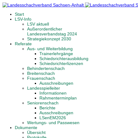
Start
LSV-Info
LSV aktuell
Außerordentlicher
Landesverbandstag 2024
Strategiekonzept 2030
Referate
Aus- und Weiterbildung
Trainerlehrgänge
Schiedsrichterausbildung
Schiedsrichterlizenzen
Behindertenschach
Breitenschach
Frauenschach
Ausschreibungen
Landesspielleiter
Informationen
Rahmenterminplan
Seniorenschach
Berichte
Ausschreibungen
LSenEM2026
Wertungs- und Passwesen
Dokumente
Übersicht
Protokolle