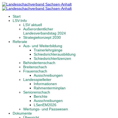
Start
LSV-Info
LSV aktuell
Außerordentlicher
Landesverbandstag 2024
Strategiekonzept 2030
Referate
Aus- und Weiterbildung
Trainerlehrgänge
Schiedsrichterausbildung
Schiedsrichterlizenzen
Behindertenschach
Breitenschach
Frauenschach
Ausschreibungen
Landesspielleiter
Informationen
Rahmenterminplan
Seniorenschach
Berichte
Ausschreibungen
LSenEM2026
Wertungs- und Passwesen
Dokumente
Übersicht