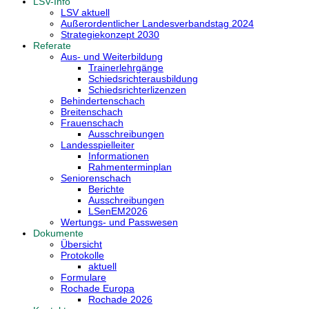
LSV-Info
LSV aktuell
Außerordentlicher Landesverbandstag 2024
Strategiekonzept 2030
Referate
Aus- und Weiterbildung
Trainerlehrgänge
Schiedsrichterausbildung
Schiedsrichterlizenzen
Behindertenschach
Breitenschach
Frauenschach
Ausschreibungen
Landesspielleiter
Informationen
Rahmenterminplan
Seniorenschach
Berichte
Ausschreibungen
LSenEM2026
Wertungs- und Passwesen
Dokumente
Übersicht
Protokolle
aktuell
Formulare
Rochade Europa
Rochade 2026