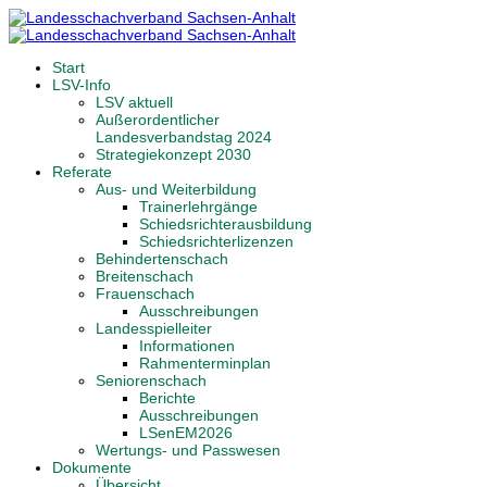
Start
LSV-Info
LSV aktuell
Außerordentlicher
Landesverbandstag 2024
Strategiekonzept 2030
Referate
Aus- und Weiterbildung
Trainerlehrgänge
Schiedsrichterausbildung
Schiedsrichterlizenzen
Behindertenschach
Breitenschach
Frauenschach
Ausschreibungen
Landesspielleiter
Informationen
Rahmenterminplan
Seniorenschach
Berichte
Ausschreibungen
LSenEM2026
Wertungs- und Passwesen
Dokumente
Übersicht