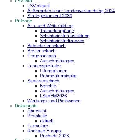
LSV-Info
LSV aktuell
Außerordentlicher Landesverbandstag 2024
Strategiekonzept 2030
Referate
Aus- und Weiterbildung
Trainerlehrgänge
Schiedsrichterausbildung
Schiedsrichterlizenzen
Behindertenschach
Breitenschach
Frauenschach
Ausschreibungen
Landesspielleiter
Informationen
Rahmenterminplan
Seniorenschach
Berichte
Ausschreibungen
LSenEM2026
Wertungs- und Passwesen
Dokumente
Übersicht
Protokolle
aktuell
Formulare
Rochade Europa
Rochade 2026