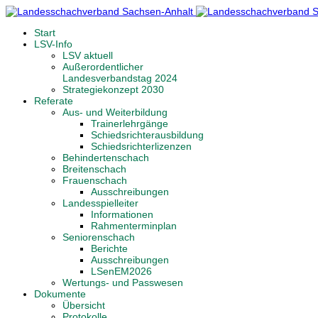
Start
LSV-Info
LSV aktuell
Außerordentlicher
Landesverbandstag 2024
Strategiekonzept 2030
Referate
Aus- und Weiterbildung
Trainerlehrgänge
Schiedsrichterausbildung
Schiedsrichterlizenzen
Behindertenschach
Breitenschach
Frauenschach
Ausschreibungen
Landesspielleiter
Informationen
Rahmenterminplan
Seniorenschach
Berichte
Ausschreibungen
LSenEM2026
Wertungs- und Passwesen
Dokumente
Übersicht
Protokolle