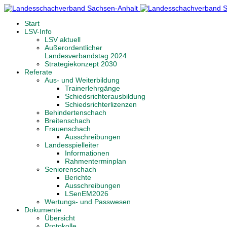
Start
LSV-Info
LSV aktuell
Außerordentlicher
Landesverbandstag 2024
Strategiekonzept 2030
Referate
Aus- und Weiterbildung
Trainerlehrgänge
Schiedsrichterausbildung
Schiedsrichterlizenzen
Behindertenschach
Breitenschach
Frauenschach
Ausschreibungen
Landesspielleiter
Informationen
Rahmenterminplan
Seniorenschach
Berichte
Ausschreibungen
LSenEM2026
Wertungs- und Passwesen
Dokumente
Übersicht
Protokolle