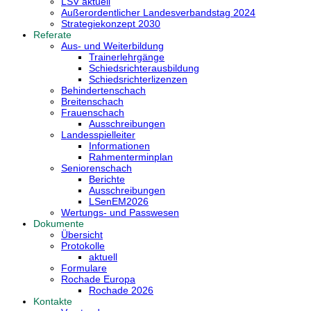
LSV aktuell
Außerordentlicher Landesverbandstag 2024
Strategiekonzept 2030
Referate
Aus- und Weiterbildung
Trainerlehrgänge
Schiedsrichterausbildung
Schiedsrichterlizenzen
Behindertenschach
Breitenschach
Frauenschach
Ausschreibungen
Landesspielleiter
Informationen
Rahmenterminplan
Seniorenschach
Berichte
Ausschreibungen
LSenEM2026
Wertungs- und Passwesen
Dokumente
Übersicht
Protokolle
aktuell
Formulare
Rochade Europa
Rochade 2026
Kontakte