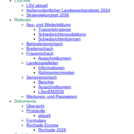
LSV-Info
LSV aktuell
Außerordentlicher Landesverbandstag 2024
Strategiekonzept 2030
Referate
Aus- und Weiterbildung
Trainerlehrgänge
Schiedsrichterausbildung
Schiedsrichterlizenzen
Behindertenschach
Breitenschach
Frauenschach
Ausschreibungen
Landesspielleiter
Informationen
Rahmenterminplan
Seniorenschach
Berichte
Ausschreibungen
LSenEM2026
Wertungs- und Passwesen
Dokumente
Übersicht
Protokolle
aktuell
Formulare
Rochade Europa
Rochade 2026