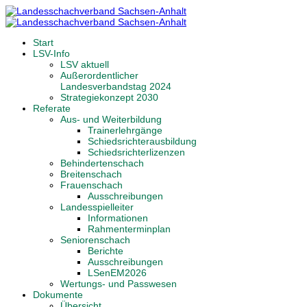
Start
LSV-Info
LSV aktuell
Außerordentlicher
Landesverbandstag 2024
Strategiekonzept 2030
Referate
Aus- und Weiterbildung
Trainerlehrgänge
Schiedsrichterausbildung
Schiedsrichterlizenzen
Behindertenschach
Breitenschach
Frauenschach
Ausschreibungen
Landesspielleiter
Informationen
Rahmenterminplan
Seniorenschach
Berichte
Ausschreibungen
LSenEM2026
Wertungs- und Passwesen
Dokumente
Übersicht